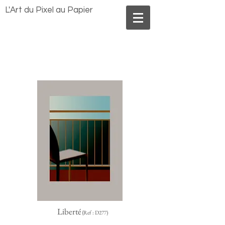
Benoît MORLAND
L'Art du Pixel au Papier
Liberté
Ref : D277)
(