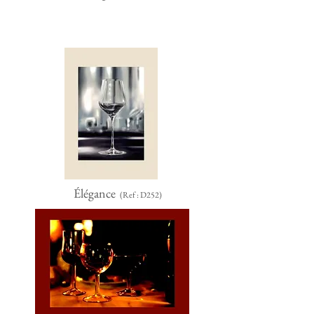
Élégance
(Ref : D252)