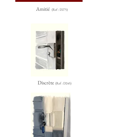
Amitié
(Ref : D275)
Discrète
(Ref : D245)