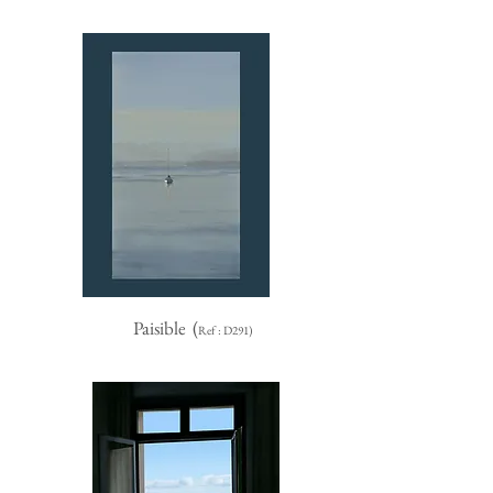
Paisible
(
Ref : D291)