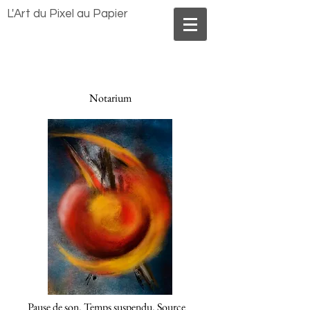
Benoît MORLAND
L'Art du Pixel au Papier
Notarium
Pause de son. Temps suspendu. Source